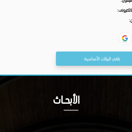
تليفون:
الالكترونى:
ن:
باقي البيانات الأساسية
الأبحــاث