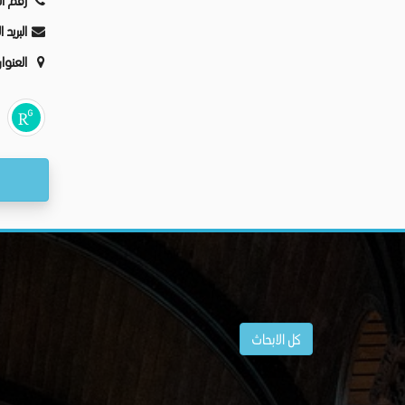
رقم ال
البريد 
العنوا
كل الابحاث