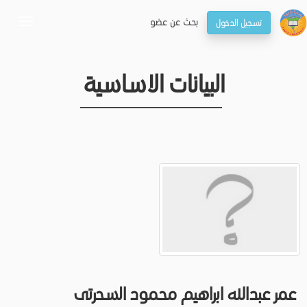
بحـث عن عضو
تسجيل الدخول
oggle
gation
البيانات الاساسية
عمر عبدالله ابراهيم محمود السحرتى