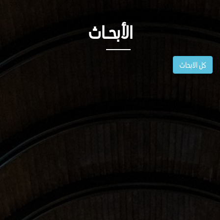
الأبحــاث
كل الابحاث