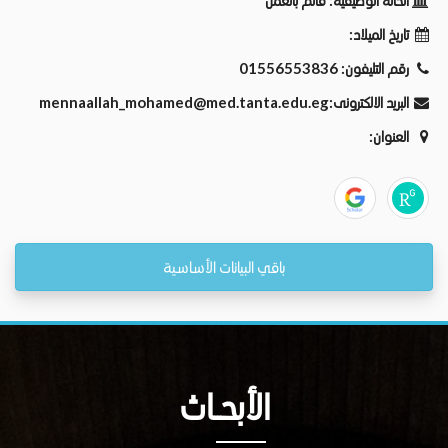
الحالة الوظيفية:
قائم بالعمل
تاريخ الميلاد:
رقم التليفون:
01556553836
البريد الالكترونى:
mennaallah_mohamed@med.tanta.edu.eg
العنوان:
باقي البيانات الأساسية
الأبحــاث