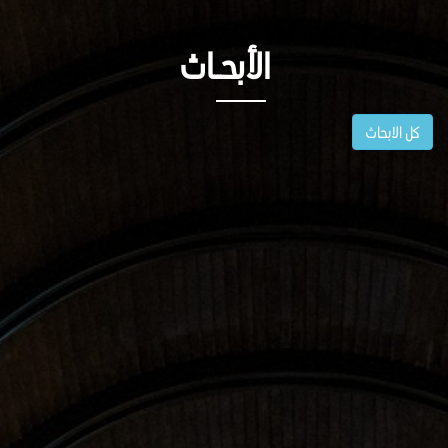
الأبحــاث
كل الابحاث