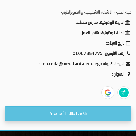
كلية الطب - الاشعه التشخيصيه والتصويرالطبي
الدرجة الوظيفية:
مدرس مساعد
الحالة الوظيفية:
قائم بالعمل
تاريخ الميلاد:
رقم التليفون:
01007884795
البريد الالكترونى:
rana.reda@med.tanta.edu.eg
العنوان:
باقي البيانات الأساسية