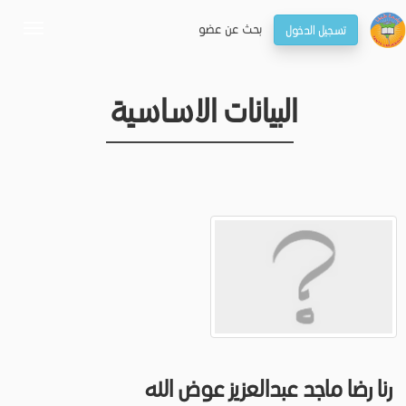
بحـث عن عضو
تسجيل الدخول
oggle
gation
البيانات الاساسية
رنا رضا ماجد عبدالعزيز عوض الله