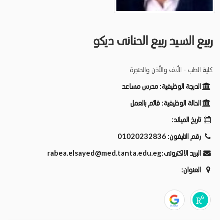
ربيع السيد ربيع الحنانى ديكو
كلية الطب - الأنف والأذن والحنجرة
الدرجة الوظيفية:
مدرس مساعد
الحالة الوظيفية:
قائم بالعمل
تاريخ الميلاد:
رقم التليفون:
01020232836
البريد الالكترونى:
rabea.elsayed@med.tanta.edu.eg
العنوان: