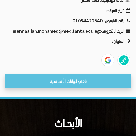
الحالة الوظيفية:
قائم بالعمل
تاريخ الميلاد:
رقم التليفون:
01094422540
البريد الالكترونى:
mennaallah.mohamed@med.tanta.edu.eg
العنوان:
باقي البيانات الأساسية
الأبحــاث