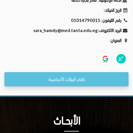
الحالة الوظيفية:
قائم باجازة خاصة
تاريخ الميلاد:
رقم التليفون:
01014790015
البريد الالكترونى:
sara_hamdy@med.tanta.edu.eg
العنوان:
باقي البيانات الأساسية
الأبحــاث