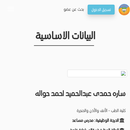
بحـث عن عضو
تسجيل الدخول
oggle
gation
البيانات الاساسية
ساره حمدى عبدالحميد احمد حواله
كلية الطب - الأنف والأذن والحنجرة
الدرجة الوظيفية:
مدرس مساعد