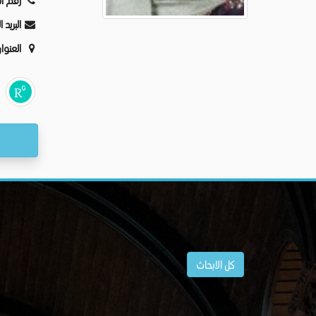
رقم ال
البريد 
العنوا
كل الابحاث