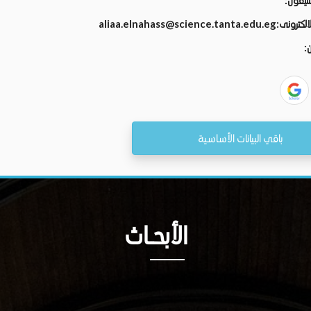
تليفون:
الالكترونى:
aliaa.elnahass@science.tanta.edu.eg
ن:
باقي البيانات الأساسية
الأبحــاث