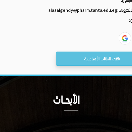
تليفون:
الالكترونى:
alaaalgendy@pharm.tanta.edu.eg
ن:
باقي البيانات الأساسية
الأبحــاث