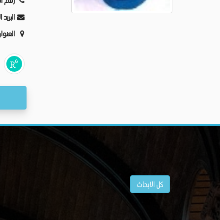
رقم ال
البريد 
العنوا
كل الابحاث