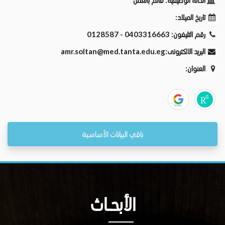
الحالة الوظيفية:
قائم بالعمل
تاريخ الميلاد:
رقم التليفون:
0403316663 - 0128587
البريد الالكترونى:
amr.soltan@med.tanta.edu.eg
العنوان:
باقي البيانات الأساسية
الأبحــاث