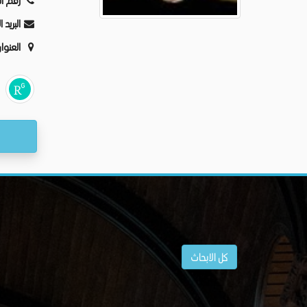
رقم ال
البريد 
العنوا
كل الابحاث