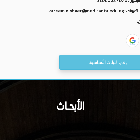
تليفون:
01060027676
الالكترونى:
kareem.elshaer@med.tanta.edu.eg
ن:
باقي البيانات الأساسية
الأبحــاث