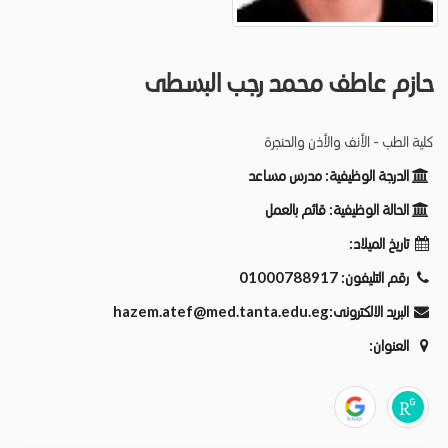
حازم عاطف محمد رجب البسطى
كلية الطب - الأنف والأذن والحنجرة
الدرجة الوظيفية:
مدرس مساعد
الحالة الوظيفية:
قائم بالعمل
تاريخ الميلاد:
رقم التليفون:
01000788917
البريد الالكترونى:
hazem.atef@med.tanta.edu.eg
العنوان: