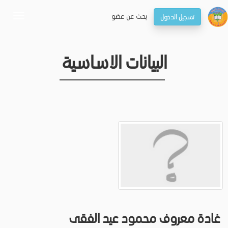
بحـث عن عضو
تسجيل الدخول
oggle
gation
البيانات الاساسية
غادة معروف محمود عيد الفقى