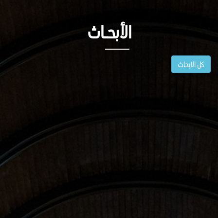
الأبحــاث
كل الابحاث