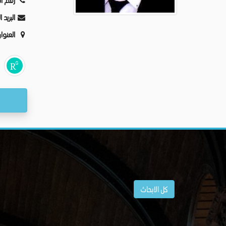
رقم ال
البريد 
العنوا
كل الابحاث