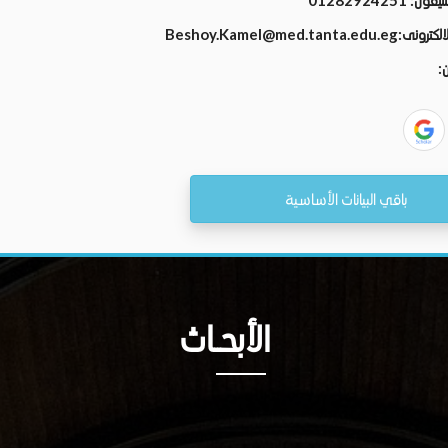
تليفون:
01282924251
الالكترونى:
Beshoy.Kamel@med.tanta.edu.eg
ن:
باقي البيانات الأساسية
الأبحــاث