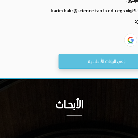
تليفون:
الالكترونى:
karim.bakr@science.tanta.edu.eg
ن:
باقي البيانات الأساسية
الأبحــاث