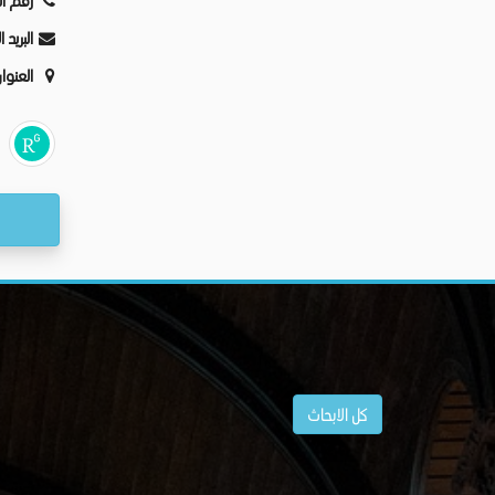
رقم ال
البريد 
العنوا
كل الابحاث