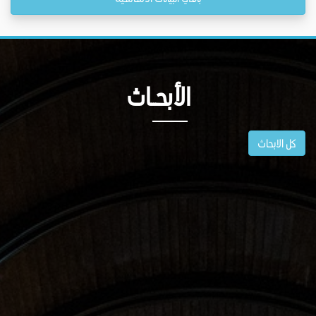
الأبحــاث
كل الابحاث