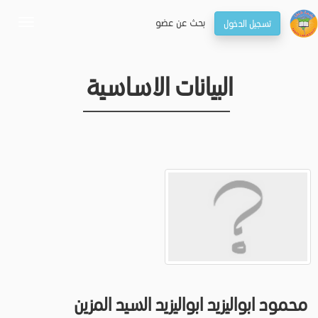
بحـث عن عضو
تسجيل الدخول
oggle
gation
البيانات الاساسية
محمود ابواليزيد ابواليزيد السيد المزين