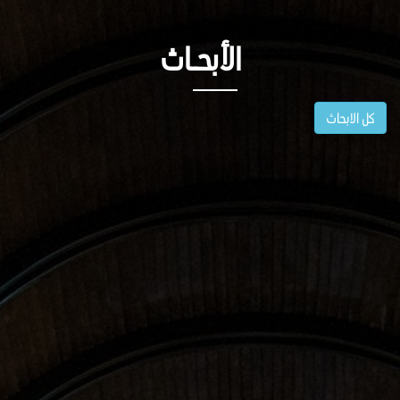
الأبحــاث
كل الابحاث