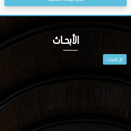
الأبحــاث
كل الابحاث