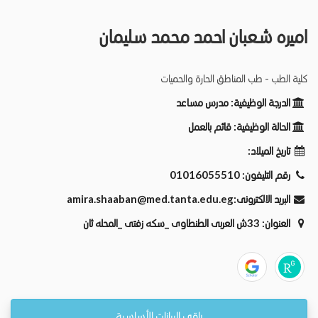
اميره شعبان احمد محمد سليمان
كلية الطب - طب المناطق الحارة والحميات
الدرجة الوظيفية:
مدرس مساعد
الحالة الوظيفية:
قائم بالعمل
تاريخ الميلاد:
رقم التليفون:
01016055510
البريد الالكترونى:
amira.shaaban@med.tanta.edu.eg
العنوان:
33ش العربى الطنطاوى _سكه زفتى _المحله ثان
باقي البيانات الأساسية