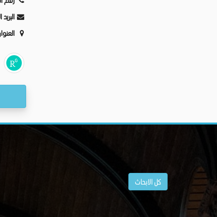
رقم ال
البريد 
العنوا
كل الابحاث