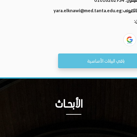
تليفون:
01016262934
الالكترونى:
yara.elknawi@med.tanta.edu.eg
ن:
باقي البيانات الأساسية
الأبحــاث