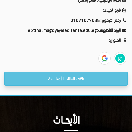
الحالة الوظيفية:
قائم بالعمل
تاريخ الميلاد:
رقم التليفون:
01091079088
البريد الالكترونى:
ebtihal.magdy@med.tanta.edu.eg
العنوان:
باقي البيانات الأساسية
الأبحــاث