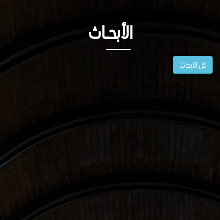
الأبحــاث
كل الابحاث