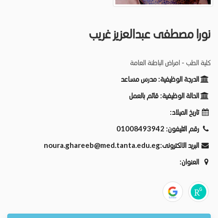
نورا مصطفى عبدالعزيز غريب
كلية الطب - امراض الباطنة العامة
الدرجة الوظيفية:
مدرس مساعد
الحالة الوظيفية:
قائم بالعمل
تاريخ الميلاد:
رقم التليفون:
01008493942
البريد الالكترونى:
noura.ghareeb@med.tanta.edu.eg
العنوان: