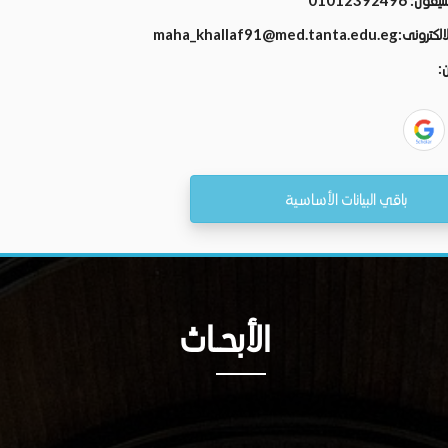
تليفون:
01012392496
الالكترونى:
maha_khallaf91@med.tanta.edu.eg
ن:
باقي البيانات الأساسية
الأبحــاث