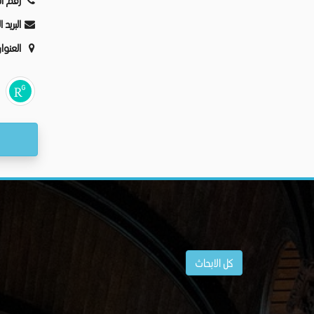
رقم ال
البريد 
العنوا
كل الابحاث