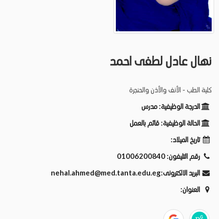
نهال عادل لطفى احمد
كلية الطب - الأنف والأذن والحنجرة
الدرجة الوظيفية:
مدرس
الحالة الوظيفية:
قائم بالعمل
تاريخ الميلاد:
رقم التليفون:
01006200840
البريد الالكترونى:
nehal.ahmed@med.tanta.edu.eg
العنوان: