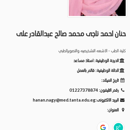
حنان احمد ناجى محمد صالح عبدالقادر على
كلية الطب - الاشعه التشخيصيه والتصويرالطبي
الدرجة الوظيفية:
استاذ مساعد
الحالة الوظيفية:
قائم بالعمل
تاريخ الميلاد:
رقم التليفون:
01227378874
البريد الالكترونى:
hanan.nagy@med.tanta.edu.eg
العنوان: