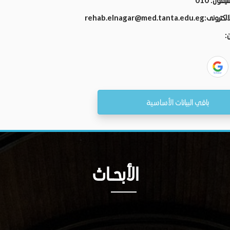
تليفون:
010
الالكترونى:
rehab.elnagar@med.tanta.edu.eg
ن:
باقي البيانات الأساسية
الأبحــاث