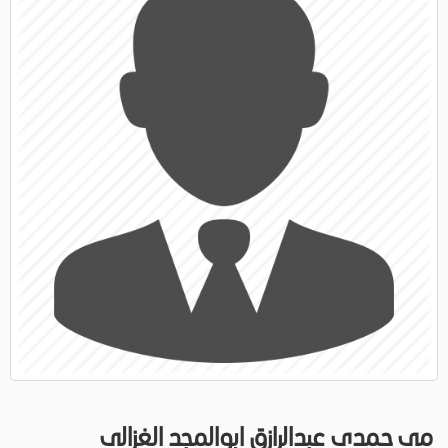
مى حمدى عبدالرازق ابوالمجد الغزالى