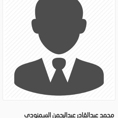
محمد عبدالقادر عبدالرحمن السمنودى