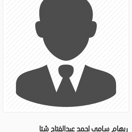
ريهام سامى احمد عبدالفتاح شتا