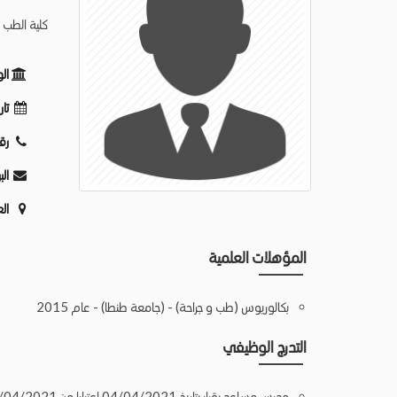
كلية الطب -
ال
تار
رق
الب
ال
المؤهلات العلمية
بكالوريوس (طب و جراحة) - (جامعة طنطا) - عام 2015
التدرج الوظيفي
مدرس مساعد بقرار بتاريخ 04/04/2021 اعتبارا من 04/04/2021