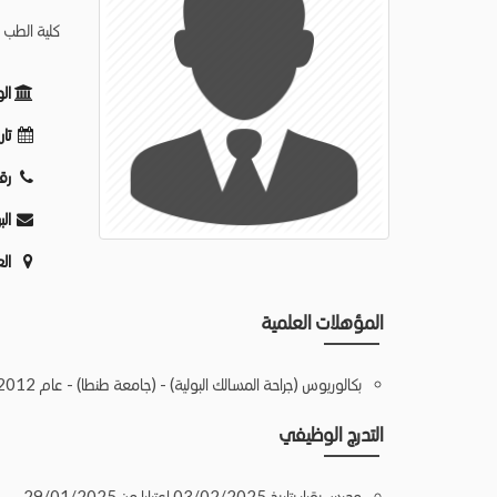
كلية الطب -
ال
تار
رق
الب
ال
المؤهلات العلمية
بكالوريوس (جراحة المسالك البولية) - (جامعة طنطا) - عام 2012
التدرج الوظيفي
مدرس بقرار بتاريخ 03/02/2025 اعتبارا من 29/01/2025