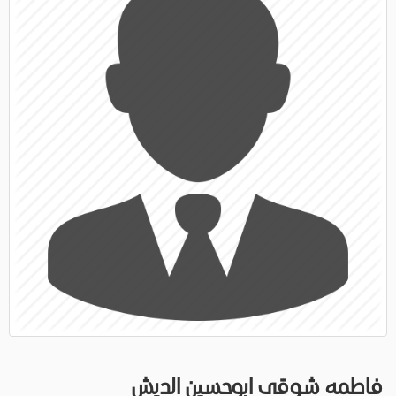
فاطمه شوقى ابوحسين الديش