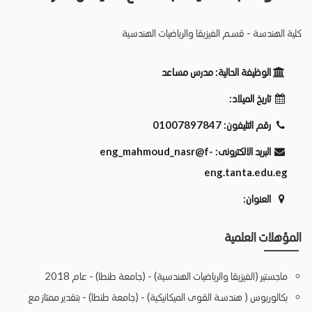
كلية الهندسة - قسـم الفيزيقا والرياضيات الهندسية
الوظيفة الحالية:
مدرس مساعد
تاريخ الميلاد:
رقم التليفون:
01007897847
البريد الالكترونى:
eng_mahmoud_nasr@f-
eng.tanta.edu.eg
العنوان:
المؤهلات العلمية
ماجستير (الفيزيقا والرياضيات الهندسية) - (جامعة طنطا) - عام 2018
بكالوريوس ( هندسـة القوى الميكانيكية) - (جامعة طنطا) - بتقدير ممتاز مع