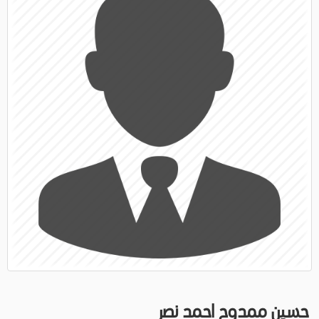
حسين ممدوح احمد نصر