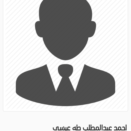
احمد عبدالمطلب طه عيسى