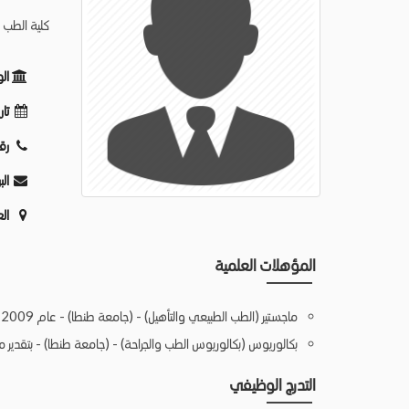
كلية الطب -
ال
تار
رق
الب
ال
المؤهلات العلمية
ماجستير (الطب الطبيعي والتأهيل) - (جامعة طنطا) - عام 2009
بكالوريوس (بكالوريوس الطب والجراحة) - (جامعة طنطا) - بتقدير ممتا
التدرج الوظيفي