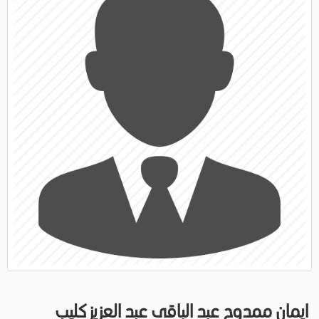
ايمان ممدوح عبد الباقى عبد العزيز كليب