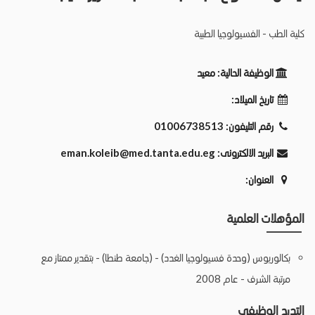
كلية الطب - الفسيولوجيا الطبية
الوظيفة الحالية:
معيد
تاريخ الميلاد:
رقم التليفون:
01006738513
البريد الالكترونى:
eman.koleib@med.tanta.edu.eg
العنوان:
المؤهلات العلمية
بكالوريوس (وحدة فسيولوجيا الغدد) - (جامعة طنطا) - بتقدير ممتاز مع
مرتبة الشرف - عام 2008
التدرج الوظيفي