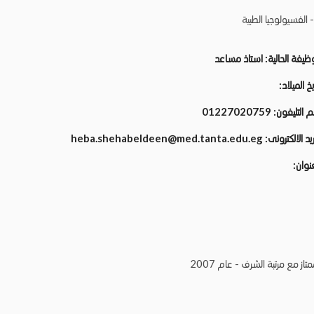
 الفسيولوجيا الطبية
وظيفة الحالية:
استاذ مساعد
يخ الميلاد:
م التليفون:
01227020759
ريد الالكترونى:
heba.shehabeldeen@med.tanta.edu.eg
عنوان:
ز مع مرتبة الشرف - عام 2007