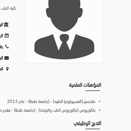
كلية الطب -
ال
تار
رق
الب
ال
المؤهلات العلمية
ماجستير (الفسيولوجيا الطبيه) - (جامعة طنطا) - عام 2013
بكالوريوس (بكالوريوس الطب والجراحة) - (جامعة طنطا) - بتقدير ممتا
التدرج الوظيفي