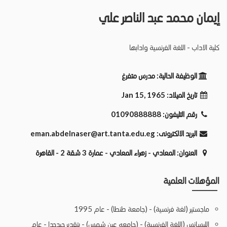
إيمان محمد عبد الناصر علي
كلية الاداب - اللغة الفرنسية وادابها
الوظيفة الحالية:
مدرس متفرغ
تاريخ الميلاد:
Jan 15, 1965
رقم التليفون:
01090888888
البريد الالكترونى:
eman.abdelnaser@art.tanta.edu.eg
العنوان:
المعادي - زهراء المعادي - عمارة 3 شقة 2 - القاهرة
المؤهلات العلمية
ماجستير (لغة فرنسية) - (جامعة طنطا) - عام 1995
الليسانس (اللغة الفرنسية) - (جامعه عين شمس) - بتقدير جيدجدا - عام