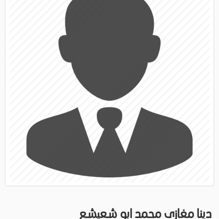
دينا مغازى محمد ابو شعيشع