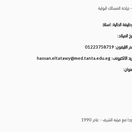
 جراحة المسالك البولية
وظيفة الحالية:
استاذ
يخ الميلاد:
م التليفون:
01223758719
ريد الالكترونى:
hassan.eltatawy@med.tanta.edu.eg
عنوان:
ا مع مرتبة الشرف - عام 1990