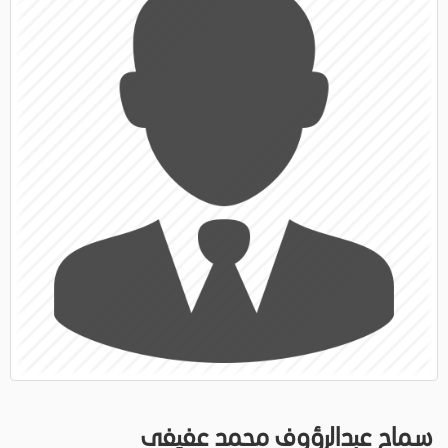
سماح عبدالرؤوف محمد عفيفى