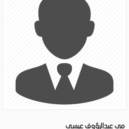
مى عبدالرؤوف عيسى