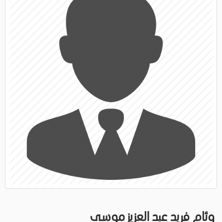
وئام فريد عبد العزيز موسى