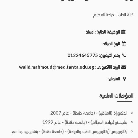
كلية الطب - جراحة العظام
الوظيفة الحالية:
استاذ
تاريخ الميلاد:
رقم التليفون:
01224645775
البريد الالكترونى:
walid.mahmoud@med.tanta.edu.eg
العنوان:
المؤهلات العلمية
الدكتوراة (المناظير) - (جامعة طنطا) - عام 2007
ماجستير (جراحة العظام) - (جامعة طنطا) - عام 1999
بكالوريوس (بكالوريوس الطب والجراحة) - (جامعة طنطا) - بتقدير جيد جدا مع