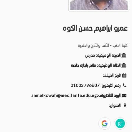
عمرو ابراهيم حسن الكوه
كلية الطب - الأنف والأذن والحنجرة
الدرجة الوظيفية:
مدرس
الحالة الوظيفية:
قائم باجازة خاصة
تاريخ الميلاد:
رقم التليفون:
01003796607
البريد الالكترونى:
amr.elkowah@med.tanta.edu.eg
العنوان: