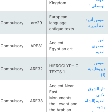
Kingdom
الوسطى "
European
نصوص أثرية
Compulsory
are29
language
بلغة أوربية
antique texts
الفن
Ancient
Compulsory
ARE31
المصرى
Egyptian art
القديم
نصوص
HIEROGLYPHIC
Compulsory
ARE32
هيروغليفية
TEXTS 1
(1)
Ancient Near
اثار الشرق
East
الادني
Monuments -
Compulsory
ARE33
القديم(الشام
the Levant and
وشبه
the Arabian