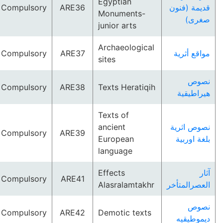
Egyptian
Compulsory
ARE36
قديمة (فنون
Monuments-
صغرى)
junior arts
Archaeological
Compulsory
ARE37
مواقع أثرية
sites
نصوص
Compulsory
ARE38
Texts Heratiqih
هيراطيقية
Texts of
ancient
نصوص اثرية
Compulsory
ARE39
European
بلغة اوربية
language
Effects
آثار
Compulsory
ARE41
Alasralamtakhr
العصرالمتأخر
نصوص
Compulsory
ARE42
Demotic texts
ديموطيقيه