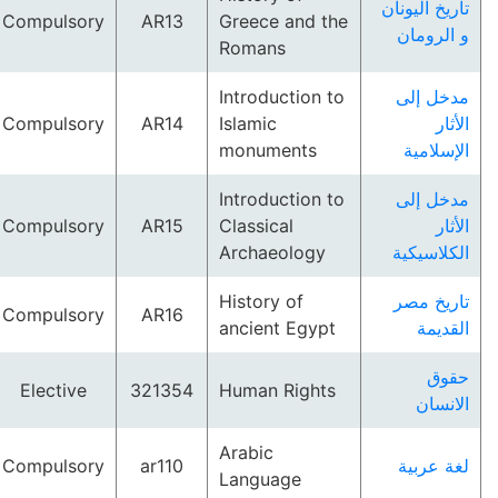
تاريخ اليونان
Compulsory
AR13
Greece and the
و الرومان
Romans
Introduction to
مدخل إلى
Compulsory
AR14
Islamic
الأثار
monuments
الإسلامية
Introduction to
مدخل إلى
Compulsory
AR15
Classical
الأثار
Archaeology
الكلاسيكية
History of
تاريخ مصر
Compulsory
AR16
ancient Egypt
القديمة
حقوق
Elective
321354
Human Rights
الانسان
Arabic
Compulsory
ar110
لغة عربية
Language