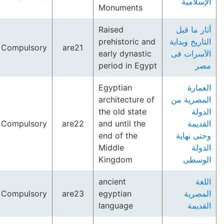
الإسلامية
Monuments
Raised
أثار ما قبل
prehistoric and
التاريخ وبداية
Compulsory
are21
early dynastic
الآسرات فى
period in Egypt
مصر
Egyptian
العمارة
architecture of
المصرية من
the old state
الدولة
Compulsory
are22
and until the
القديمة
end of the
وحتى نهاية
Middle
الدولة
Kingdom
الوسطى
ancient
اللغة
Compulsory
are23
egyptian
المصرية
language
القديمة