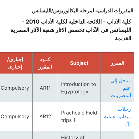
المقررات الدراسية لمرحلة البكالوريوس/الليسانس
كلية الاداب - اللائحه الداخليه لكلية الأداب 2010 -
الليسانس فى الآداب تخصص الاثار شعبة الآثار المصرية
القديمة
كــود
إجبارى/
Subject
المقرر
المقرر
إختارى
مدخل إلى
Introduction to
Compulsory
AR11
علم
Egyptology
المصريات
رحلات
Practicale Field
Compulsory
AR12
ميدانية عملية
trips 1
(1)
History of