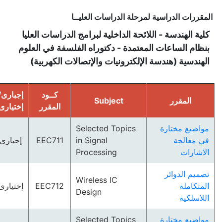
المقررات الدراسية لمرحلة الدراسات العليــا
كلية الهندسة - اللائحة الداخلية لبرامج الدراسات العليا
بنظام الساعات المعتمدة - دكتوراه الفلسفة في العلوم
الهندسية (هندسة الإلكترونيات والإتصالات الكهربية)
كــود
إجبارى/
المقرر
Subject
المقرر
إختيارى
مواضيع مختارة
Selected Topics
في معالجة
in Signal
EEC711
إجبارى
الاشارات
Processing
تصميم الدوائر
Wireless IC
المتكاملة
EEC712
إختيارى
Design
اللاسلكية
مواضيع مختارة
Selected Topics