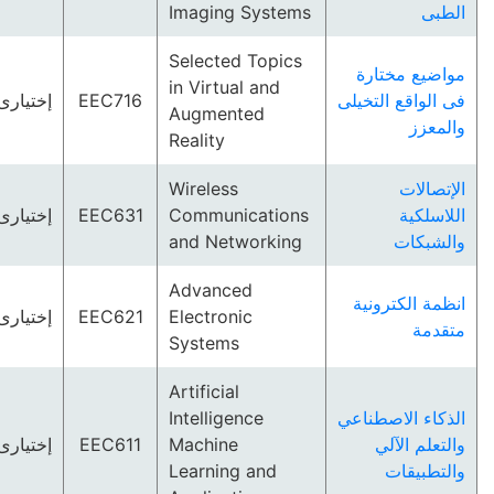
الطبى
Imaging Systems
Selected Topics
مواضيع مختارة
in Virtual and
فى الواقع التخيلى
EEC716
إختيارى
Augmented
والمعزز
Reality
الإتصالات
Wireless
اللاسلكية
Communications
EEC631
إختيارى
والشبكات
and Networking
Advanced
انظمة الكترونية
Electronic
EEC621
إختيارى
متقدمة
Systems
Artificial
الذكاء الاصطناعي
Intelligence
والتعلم الآلي
Machine
EEC611
إختيارى
والتطبيقات
Learning and