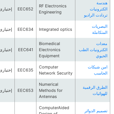
هندسة
RF Electronics
الكترونيات
EEC652
إختيارى
Engineering
تردادت الراديو
البصريات
Integrated optics
EEC634
إختيارى
المتكاملة
معدات
Biomedical
الكترونيات الطب
Electronics
EEC641
إختيارى
الحيوي
Equipment
امن شبكات
Computer
EEC635
إختيارى
الحاسب
Network Security
Numerical
الطرق الرقمية
Methods for
EEC653
إختيارى
للهوائيات
Antennas
ComputerAided
تصميم الدوائر
Design of