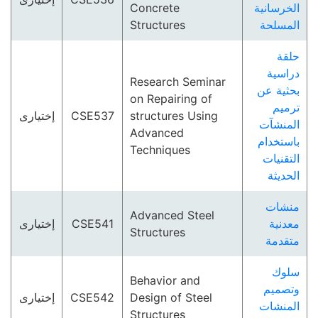
Concrete
الخرسانية
Structures
المسلحة
حلقة
دراسية
Research Seminar
بحثية عن
on Repairing of
ترميم
إختيارى
CSE537
structures Using
المنشآت
Advanced
باستخدام
Techniques
التقنيات
الحديثة
منشات
Advanced Steel
إختيارى
CSE541
معدنية
Structures
متقدمة
سلوك
Behavior and
وتصميم
إختيارى
CSE542
Design of Steel
المنشات
Structures