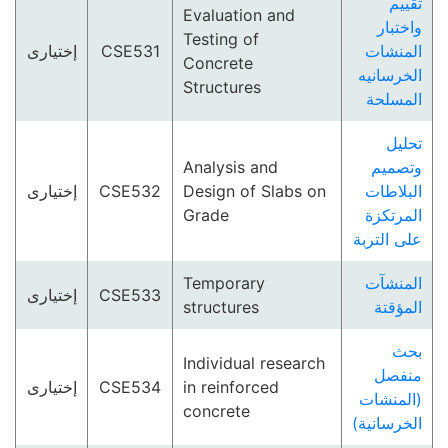
تقييم
Evaluation and
واختبار
Testing of
إختيارى
CSE531
المنشات
Concrete
الخرسانيه
Structures
المسلحة
تحليل
Analysis and
وتصميم
إختيارى
CSE532
Design of Slabs on
البلاطات
Grade
المرتكزة
على التربة
Temporary
المنشآت
إختيارى
CSE533
structures
المؤقتة
بحث
Individual research
منفصل
إختيارى
CSE534
in reinforced
(المنشات
concrete
الخرسانية)