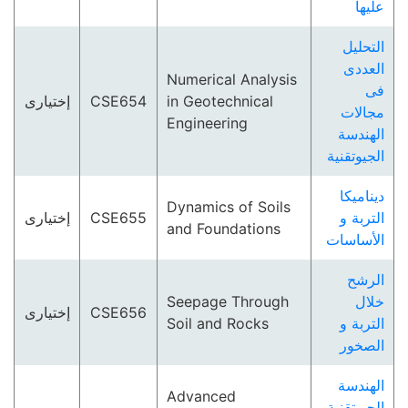
عليها
التحليل
العددى
Numerical Analysis
فى
إختيارى
CSE654
in Geotechnical
مجالات
Engineering
الهندسة
الجيوتقنية
ديناميكا
Dynamics of Soils
إختيارى
CSE655
التربة و
and Foundations
الأساسات
الرشح
Seepage Through
خلال
إختيارى
CSE656
Soil and Rocks
التربة و
الصخور
الهندسة
Advanced
الجيوتقنية