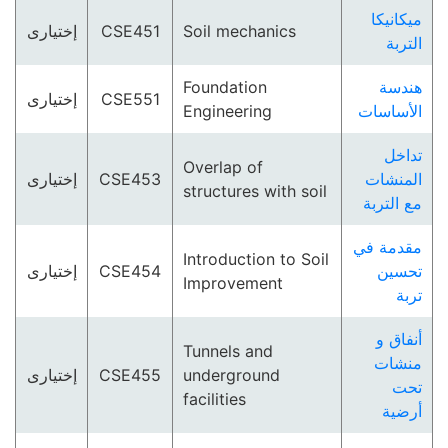
ميكانيكا
إختيارى
CSE451
Soil mechanics
التربة
Foundation
هندسة
إختيارى
CSE551
Engineering
الأساسات
تداخل
Overlap of
إختيارى
CSE453
المنشات
structures with soil
مع التربة
مقدمة في
Introduction to Soil
إختيارى
CSE454
تحسين
Improvement
تربة
أنفاق و
Tunnels and
منشات
إختيارى
CSE455
underground
تحت
facilities
أرضية