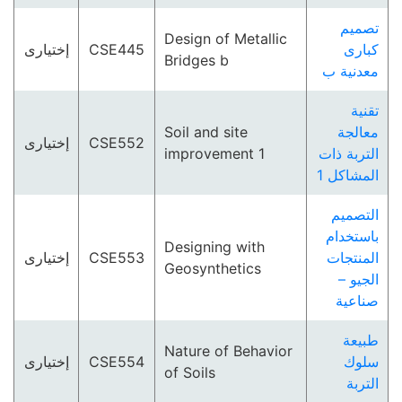
تصميم
Design of Metallic
إختيارى
CSE445
كبارى
Bridges b
معدنية ب
تقنية
Soil and site
معالجة
إختيارى
CSE552
improvement 1
التربة ذات
المشاكل 1
التصميم
باستخدام
Designing with
إختيارى
CSE553
المنتجات
Geosynthetics
الجيو –
صناعية
طبيعة
Nature of Behavior
إختيارى
CSE554
سلوك
of Soils
التربة