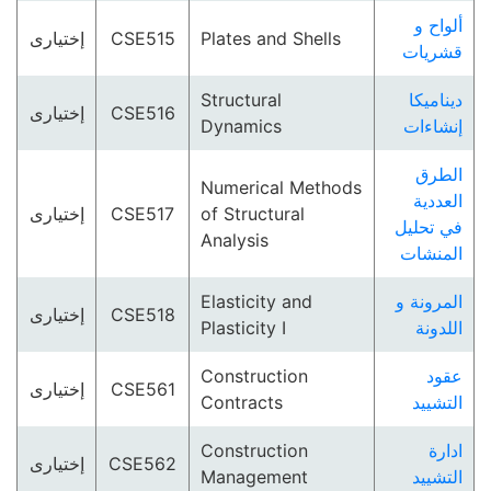
ألواح و
إختيارى
CSE515
Plates and Shells
قشريات
Structural
ديناميكا
إختيارى
CSE516
Dynamics
إنشاءات
الطرق
Numerical Methods
العددية
إختيارى
CSE517
of Structural
في تحليل
Analysis
المنشات
Elasticity and
المرونة و
إختيارى
CSE518
Plasticity I
اللدونة
Construction
عقود
إختيارى
CSE561
Contracts
التشييد
Construction
ادارة
إختيارى
CSE562
Management
التشييد