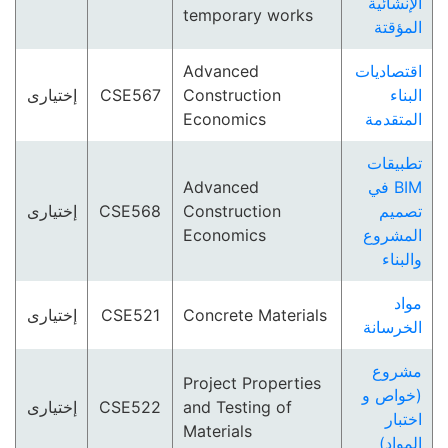
الإنشائية
temporary works
المؤقتة
Advanced
اقتصاديات
إختيارى
CSE567
Construction
البناء
Economics
المتقدمة
تطبيقات
Advanced
BIM في
إختيارى
CSE568
Construction
تصميم
Economics
المشروع
والبناء
مواد
إختيارى
CSE521
Concrete Materials
الخرسانة
مشروع
Project Properties
(خواص و
إختيارى
CSE522
and Testing of
اختبار
Materials
المواد)