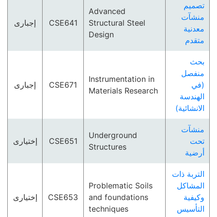
تصميم
Advanced
منشآت
إجبارى
CSE641
Structural Steel
معدنية
Design
متقدم
بحث
منفصل
Instrumentation in
إجبارى
CSE671
(في
Materials Research
الهندسة
الانشائية)
منشآت
Underground
إختيارى
CSE651
تحت
Structures
أرضية
التربة ذات
Problematic Soils
المشاكل
إختيارى
CSE653
and foundations
وكيفية
techniques
التأسيس