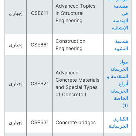
Advanced Topics
متقدمة
إجبارى
CSE611
in Structural
في
Engineering
الهندسة
الإنشائية
Construction
هندسة
إجبارى
CSE661
Engineering
التشييد
مواد
الخرسانة
Advanced
المتقدمة و
Concrete Materials
إجبارى
CSE621
أنواع
and Special Types
الخرسانة
of Concrete I
الخاصة
(1)
الكباري
إجبارى
CSE631
Concrete bridges
الخرسانية