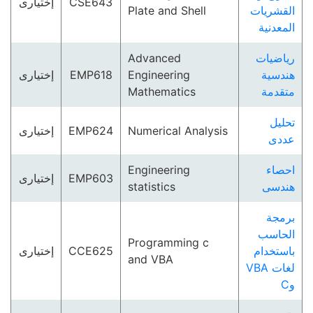
إختيارى
CSE643
Plate and Shell
القشريات
المعدنية
Advanced
رياضيات
إختيارى
EMP618
Engineering
هندسية
Mathematics
متقدمة
تحليل
إختيارى
EMP624
Numerical Analysis
عددى
Engineering
احصاء
إختيارى
EMP603
statistics
هندسى
برمجة
الحاسب
Programming c
إختيارى
CCE625
باستخدام
and VBA
لغات VBA
وC