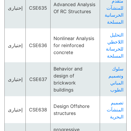
متقدم
Advanced Analysis
إختيارى
CSE635
للمنشآت
Of RC Structures
الخرسانية
المسلحة
التحليل
Nonlinear Analysis
اللاخطي
إختيارى
CSE636
for reinforced
للخرسانة
concrete
المسلحة
Behavior and
سلوك
design of
وتصميم
إختيارى
CSE637
brickwork
المباني
buildings
الطوب
تصميم
Design Offshore
إختيارى
CSE638
المنشآت
structures
البحرية
progressive