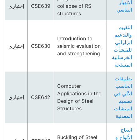
الانهيار
إختيارى
CSE639
collapse of RS
التتابعي
structures
التقييم
والتدعيم
Introduction to
الزلزالي
إختيارى
CSE630
seismic evaluation
للمنشآت
and strengthening
الخرسانية
المسلحة
تطبيقات
Computer
الحاسب
Applications in the
الآلي في
إختيارى
CSE642
Design of Steel
تصميم
Structures
المنشات
المعدنية
انبعاج
Buckling of Steel
الألواح و