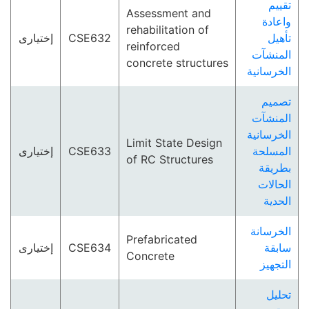
تقييم
Assessment and
واعادة
rehabilitation of
إختيارى
CSE632
تأهيل
reinforced
المنشآت
concrete structures
الخرسانية
تصميم
المنشآت
الخرسانية
Limit State Design
إختيارى
CSE633
المسلحة
of RC Structures
بطريقة
الحالات
الحدية
الخرسانة
Prefabricated
إختيارى
CSE634
سابقة
Concrete
التجهيز
تحليل