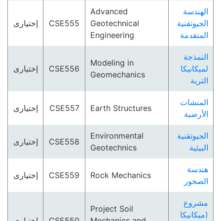
Advanced
الهندسة
إختيارى
CSE555
Geotechnical
الجيوتقنية
Engineering
المتقدمة
النمذجة
Modeling in
إختيارى
CSE556
لميكانيكا
Geomechanics
التربة
المنشات
إختيارى
CSE557
Earth Structures
الأرضية
Environmental
الجيوتقنية
إختيارى
CSE558
Geotechnics
البيئية
هندسة
إختيارى
CSE559
Rock Mechanics
الصخور
مشروع
Project Soil
(ميكانيكا
إختيارى
CSE550
Mechanics and