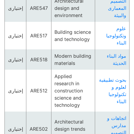
Architectural
التصميم
إختيارى
ARE547
design and
المعمارى
environment
والبيئة
علوم
Building science
إختيارى
ARE517
وتكنولوجيا
and technology
البناء
Modern building
مواد البناء
إختيارى
ARE518
materials
الحديثة
Applied
بحوث تطبيقية
research in
لعلوم و
إختيارى
ARE512
construction
تكنولوجيا
science and
البناء
technology
اتجاهات و
Architectural
مدارس
إختيارى
ARE502
design trends
التصميم