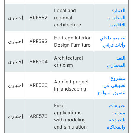
Local and
العمارة
إختيارى
ARE552
regional
المحلية و
architecture
الاقليمية
Heritage Interior
تصميم داخلي
إختيارى
ARE593
Design Furniture
وأثاث تراثي
Architectural
النقد
إختيارى
ARE504
criticism
المعماري
مشروع
Applied project
إختيارى
ARE536
تطبيقي في
in landscaping
تنسيق المواقع
Field
تطبيقات
applications
ميدانية
إختيارى
ARE573
with modeling
بالنمذجة
and simulation
والمحاكاة