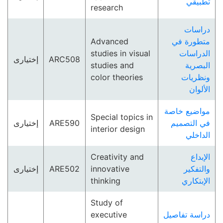
تطبيقي
research
دراسات
Advanced
متطورة في
studies in visual
الدراسات
إختيارى
ARC508
studies and
البصرية
color theories
ونظريات
الألوان
مواضيع خاصة
Special topics in
إختيارى
ARE590
في التصميم
interior design
الداخلي
Creativity and
الإبداع
إختيارى
ARE502
innovative
والتفكير
thinking
الإبتكاري
Study of
executive
دراسة تفاصيل