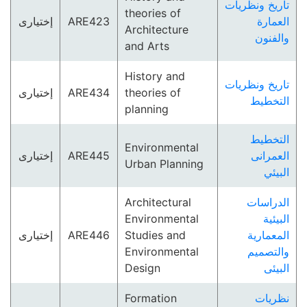
تاريخ ونظريات
theories of
إختيارى
ARE423
العمارة
Architecture
والفنون
and Arts
History and
تاريخ ونظريات
إختيارى
ARE434
theories of
التخطيط
planning
التخطيط
Environmental
إختيارى
ARE445
العمرانى
Urban Planning
البيئي
Architectural
الدراسات
Environmental
البيئية
إختيارى
ARE446
Studies and
المعمارية
Environmental
والتصميم
Design
البيئى
Formation
نظريات