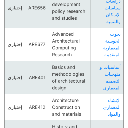
دراسات
development
إختيارى
ARE656
سياسات
policy research
الإسكان
and studies
والتنمية
Advanced
بحوث
Architectural
الحوسبة
إختيارى
ARE677
Computing
المعمارية
Research
المتقدمة
Basics and
أساسيات و
methodologies
منهجيات
إختيارى
ARE401
of architectural
التصميم
design
المعمارى
Architecture
الإنشاء
إختيارى
ARE412
Construction
المعمارى
and materials
والمواد
History and