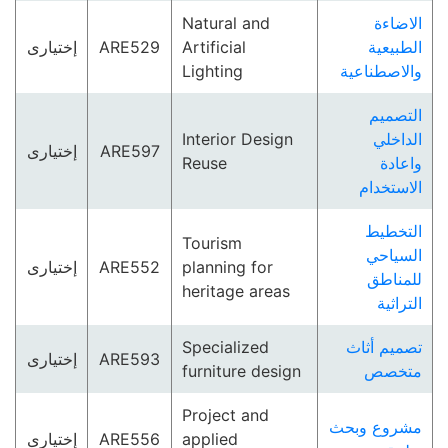
Natural and
الاضاءة
إختيارى
ARE529
Artificial
الطبيعية
Lighting
والاصطناعية
التصميم
Interior Design
الداخلي
إختيارى
ARE597
Reuse
واعادة
الاستخدام
التخطيط
Tourism
السياحي
إختيارى
ARE552
planning for
للمناطق
heritage areas
التراثية
Specialized
تصميم أثاث
إختيارى
ARE593
furniture design
متخصص
Project and
مشروع وبحث
إختيارى
ARE556
applied